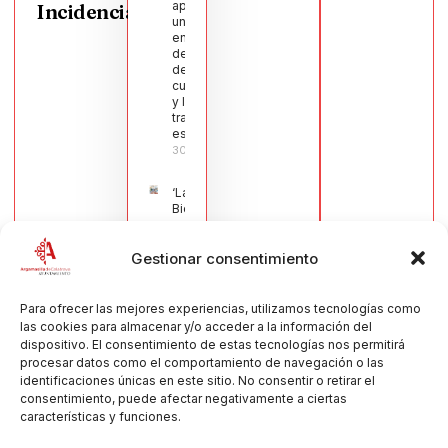
aprueba
Incidencias
una moción
en defensa
del sector
de la
cuchillería
y la navaja
tradicional
española
30/07/2026
‘La
Bienvenida’,
estampa de
la llegada
Gestionar consentimiento
de la Virgen
obra de
María Jesús
Muñoz
Para ofrecer las mejores experiencias, utilizamos tecnologías como
Muñoz,
las cookies para almacenar y/o acceder a la información del
anuncia las
dispositivo. El consentimiento de estas tecnologías nos permitirá
Fiestas
procesar datos como el comportamiento de navegación o las
Patronales
identificaciones únicas en este sitio. No consentir o retirar el
2026
consentimiento, puede afectar negativamente a ciertas
30/07/2026
características y funciones.