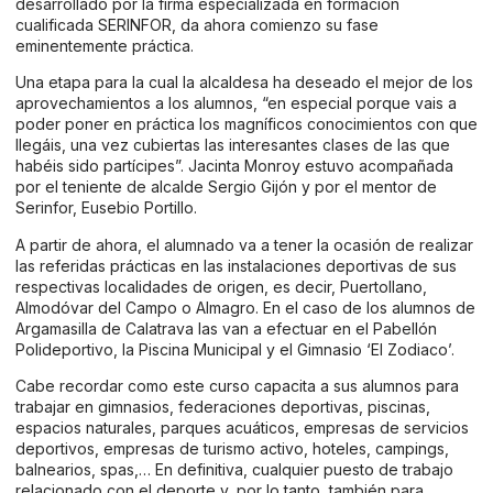
desarrollado por la firma especializada en formación
cualificada SERINFOR, da ahora comienzo su fase
eminentemente práctica.
Una etapa para la cual la alcaldesa ha deseado el mejor de los
aprovechamientos a los alumnos, “en especial porque vais a
poder poner en práctica los magníficos conocimientos con que
llegáis, una vez cubiertas las interesantes clases de las que
habéis sido partícipes”. Jacinta Monroy estuvo acompañada
por el teniente de alcalde Sergio Gijón y por el mentor de
Serinfor, Eusebio Portillo.
A partir de ahora, el alumnado va a tener la ocasión de realizar
las referidas prácticas en las instalaciones deportivas de sus
respectivas localidades de origen, es decir, Puertollano,
Almodóvar del Campo o Almagro. En el caso de los alumnos de
Argamasilla de Calatrava las van a efectuar en el Pabellón
Polideportivo, la Piscina Municipal y el Gimnasio ‘El Zodiaco’.
Cabe recordar como este curso capacita a sus alumnos para
trabajar en gimnasios, federaciones deportivas, piscinas,
espacios naturales, parques acuáticos, empresas de servicios
deportivos, empresas de turismo activo, hoteles, campings,
balnearios, spas,… En definitiva, cualquier puesto de trabajo
relacionado con el deporte y, por lo tanto, también para