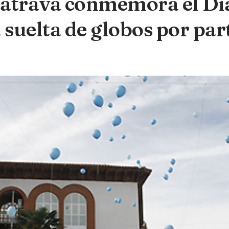
latrava conmemora el Día
 suelta de globos por pa