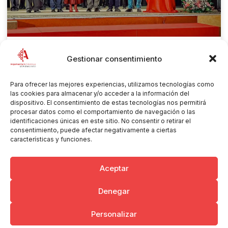
Gestionar consentimiento
Argamasilla de Calatrava celebrará el 14 de marzo la
tercera edición de su Jornada Cofrade
Para ofrecer las mejores experiencias, utilizamos tecnologías como
03/03/2026
las cookies para almacenar y/o acceder a la información del
dispositivo. El consentimiento de estas tecnologías nos permitirá
Cargar más
procesar datos como el comportamiento de navegación o las
identificaciones únicas en este sitio. No consentir o retirar el
consentimiento, puede afectar negativamente a ciertas
características y funciones.
Aceptar
Denegar
Copyright © 2026 Ayuntamiento de Argamasilla de Calatrava
Personalizar
Politica de Privacidad y Aviso Legal
Registro de la actividad