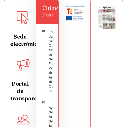
Últimos
Post
Francisco
Sede
Javier
Segura
electrónica
Castellanos
será el
pregonero
de las
Fiestas
Patronales
de
Argamasilla
de
Portal
Calatrava
de
04/08/2026
transparencia
El
Ayuntamiento
de
Argamasilla
de Calatrava
facilita la