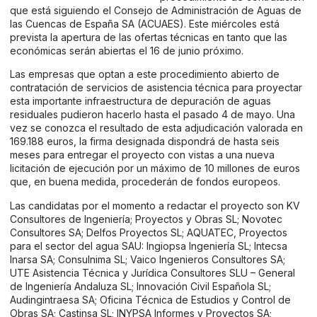
que está siguiendo el Consejo de Administración de Aguas de
las Cuencas de España SA (ACUAES). Este miércoles está
prevista la apertura de las ofertas técnicas en tanto que las
económicas serán abiertas el 16 de junio próximo.
Las empresas que optan a este procedimiento abierto de
contratación de servicios de asistencia técnica para proyectar
esta importante infraestructura de depuración de aguas
residuales pudieron hacerlo hasta el pasado 4 de mayo. Una
vez se conozca el resultado de esta adjudicación valorada en
169.188 euros, la firma designada dispondrá de hasta seis
meses para entregar el proyecto con vistas a una nueva
licitación de ejecución por un máximo de 10 millones de euros
que, en buena medida, procederán de fondos europeos.
Las candidatas por el momento a redactar el proyecto son KV
Consultores de Ingeniería; Proyectos y Obras SL; Novotec
Consultores SA; Delfos Proyectos SL; AQUATEC, Proyectos
para el sector del agua SAU: Ingiopsa Ingeniería SL; Intecsa
Inarsa SA; Consulnima SL; Vaico Ingenieros Consultores SA;
UTE Asistencia Técnica y Jurídica Consultores SLU – General
de Ingeniería Andaluza SL; Innovación Civil Española SL;
Audingintraesa SA; Oficina Técnica de Estudios y Control de
Obras SA; Castinsa SL; INYPSA Informes y Proyectos SA;