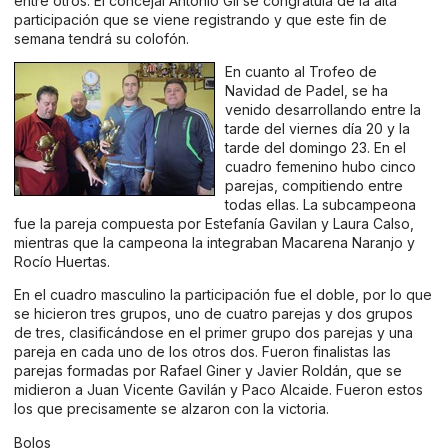
entre otros. El concejal Antonio Gil se congratula de la alta
participación que se viene registrando y que este fin de
semana tendrá su colofón.
En cuanto al Trofeo de
Navidad de Padel, se ha
venido desarrollando entre la
tarde del viernes día 20 y la
tarde del domingo 23. En el
cuadro femenino hubo cinco
parejas, compitiendo entre
todas ellas. La subcampeona
fue la pareja compuesta por Estefanía Gavilan y Laura Calso,
mientras que la campeona la integraban Macarena Naranjo y
Rocío Huertas.
En el cuadro masculino la participación fue el doble, por lo que
se hicieron tres grupos, uno de cuatro parejas y dos grupos
de tres, clasificándose en el primer grupo dos parejas y una
pareja en cada uno de los otros dos. Fueron finalistas las
parejas formadas por Rafael Giner y Javier Roldán, que se
midieron a Juan Vicente Gavilán y Paco Alcaide. Fueron estos
los que precisamente se alzaron con la victoria.
Bolos