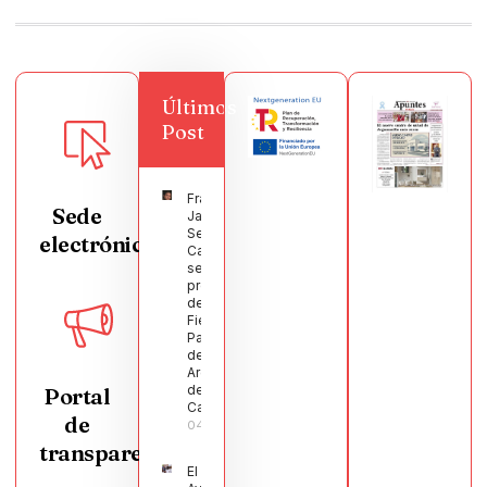
Últimos
Post
Francisco
Sede
Javier
Segura
electrónica
Castellanos
será el
pregonero
de las
Fiestas
Patronales
de
Argamasilla
de
Portal
Calatrava
de
04/08/2026
transparencia
El