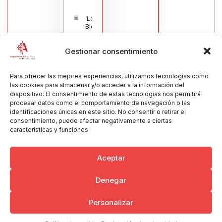
‘La
Bienvenida’,
estampa de
la llegada
Gestionar consentimiento
de la Virgen
obra de
María Jesús
Muñoz
Para ofrecer las mejores experiencias, utilizamos tecnologías como
Muñoz,
las cookies para almacenar y/o acceder a la información del
anuncia las
dispositivo. El consentimiento de estas tecnologías nos permitirá
Fiestas
procesar datos como el comportamiento de navegación o las
Patronales
identificaciones únicas en este sitio. No consentir o retirar el
2026
consentimiento, puede afectar negativamente a ciertas
30/07/2026
características y funciones.
Aceptar
Denegar
Copyright © 2026 Ayuntamiento de Argamasilla de Calatrava
Personalizar
Politica de Privacidad y Aviso Legal
Registro de la actividad
Cookies