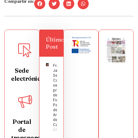
Compartir en:
Últimos
Post
Francisco
Sede
Javier
Segura
electrónica
Castellanos
será el
pregonero
de las
Fiestas
Patronales
de
Argamasilla
de
Portal
Calatrava
de
04/08/2026
transparencia