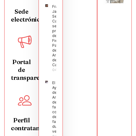
Francisco
Sede
Javier
Segura
electrónica
Castellanos
será el
pregonero
de las
Fiestas
Patronales
de
Argamasilla
de
Portal
Calatrava
de
04/08/2026
transparencia
El
Ayuntamiento
de
Argamasilla
de Calatrava
facilita la
conciliación
de 200
Perfil
familias
contratante
durante el
verano