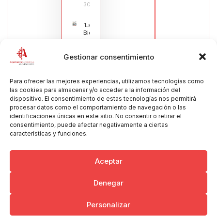
30/07/2026
‘La
Bienvenida’,
estampa de
la llegada
Gestionar consentimiento
de la Virgen
obra de
María Jesús
Muñoz
Para ofrecer las mejores experiencias, utilizamos tecnologías como
Muñoz,
las cookies para almacenar y/o acceder a la información del
anuncia las
dispositivo. El consentimiento de estas tecnologías nos permitirá
Fiestas
procesar datos como el comportamiento de navegación o las
Patronales
identificaciones únicas en este sitio. No consentir o retirar el
2026
consentimiento, puede afectar negativamente a ciertas
30/07/2026
características y funciones.
Aceptar
Denegar
Copyright © 2026 Ayuntamiento de Argamasilla de Calatrava
Personalizar
Politica de Privacidad y Aviso Legal
Registro de la actividad