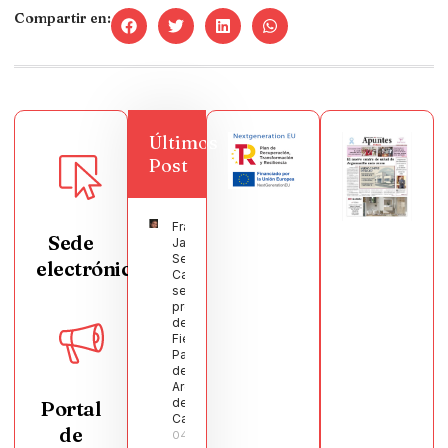
Compartir en:
Últimos
Post
Francisco
Sede
Javier
Segura
electrónica
Castellanos
será el
pregonero
de las
Fiestas
Patronales
de
Argamasilla
de
Portal
Calatrava
de
04/08/2026