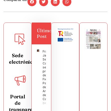
Últimos
Post
Francisco
Sede
Javier
Segura
electrónica
Castellanos
será el
pregonero
de las
Fiestas
Patronales
de
Argamasilla
de
Portal
Calatrava
de
04/08/2026
transparencia