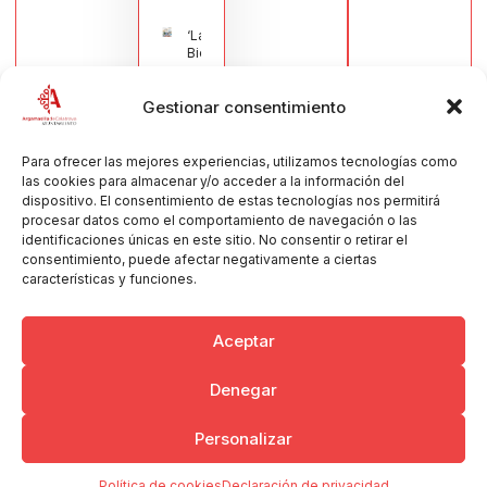
‘La
Bienvenida’,
estampa de
la llegada
Gestionar consentimiento
de la Virgen
obra de
María Jesús
Muñoz
Para ofrecer las mejores experiencias, utilizamos tecnologías como
Muñoz,
las cookies para almacenar y/o acceder a la información del
anuncia las
dispositivo. El consentimiento de estas tecnologías nos permitirá
Fiestas
procesar datos como el comportamiento de navegación o las
Patronales
identificaciones únicas en este sitio. No consentir o retirar el
2026
consentimiento, puede afectar negativamente a ciertas
30/07/2026
características y funciones.
Aceptar
Denegar
Copyright © 2026 Ayuntamiento de Argamasilla de Calatrava
Personalizar
Politica de Privacidad y Aviso Legal
Registro de la actividad
Cookies
Política de cookies
Declaración de privacidad