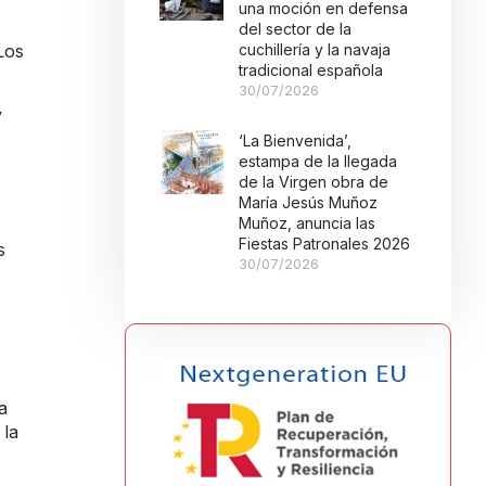
una moción en defensa
del sector de la
cuchillería y la navaja
Los
tradicional española
30/07/2026
y
‘La Bienvenida’,
estampa de la llegada
de la Virgen obra de
María Jesús Muñoz
Muñoz, anuncia las
Fiestas Patronales 2026
s
30/07/2026
a
 la