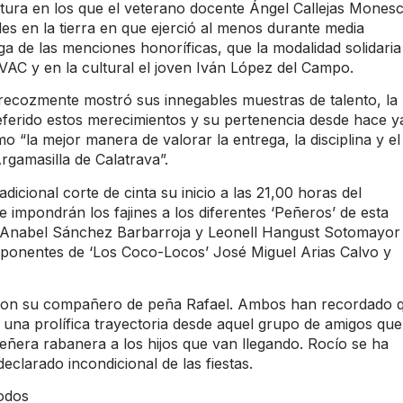
tura en los que el veterano docente Ángel Callejas Monesci
es en la tierra en que ejerció al menos durante media
ga de las menciones honoríficas, que la modalidad solidaria
VAC y en la cultural el joven Iván López del Campo.
precozmente mostró sus innegables muestras de talento, la
referido estos merecimientos y su pertenencia desde hace y
mo “la mejor manera de valorar la entrega, la disciplina y el
rgamasilla de Calatrava”.
adicional corte de cinta su inicio a las 21,00 horas del
 impondrán los fajines a los diferentes ‘Peñeros’ de esta
rán Anabel Sánchez Barbarroja y Leonell Hangust Sotomayor
omponentes de ‘Los Coco-Locos’ José Miguel Arias Calvo y
to con su compañero de peña Rafael. Ambos han recordado 
 una prolífica trayectoria desde aquel grupo de amigos que
peñera rabanera a los hijos que van llegando. Rocío se ha
larado incondicional de las fiestas.
todos