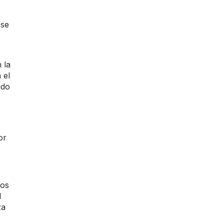
 se
 la
 el
udo
or
ros
l
za