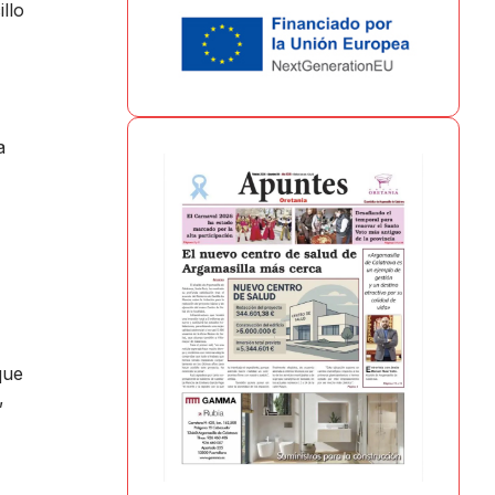
llo
a
que
,