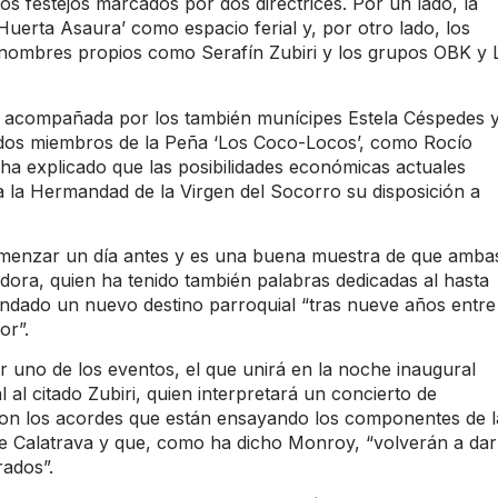
nos festejos marcados por dos directrices. Por un lado, la
Huerta Asaura’ como espacio ferial y, por otro lado, los
nombres propios como Serafín Zubiri y los grupos OBK y 
o acompañada por los también munícipes Estela Céspedes 
 dos miembros de la Peña ‘Los Coco-Locos’, como Rocío
a explicado que las posibilidades económicas actuales
a la Hermandad de la Virgen del Socorro su disposición a
menzar un día antes y es una buena muestra de que amba
idora, quien ha tenido también palabras dedicadas al hasta
ndado un nuevo destino parroquial “tras nueve años entre
or”.
 uno de los eventos, el que unirá en la noche inaugural
 al citado Zubiri, quien interpretará un concierto de
con los acordes que están ensayando los componentes de l
e Calatrava y que, como ha dicho Monroy, “volverán a dar
rados”.