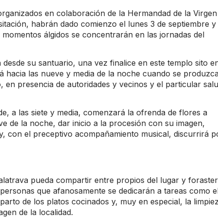
 organizados en colaboración de la Hermandad de la Virgen
sitación, habrán dado comienzo el lunes 3 de septiembre y
s momentos álgidos se concentrarán en las jornadas del
a desde su santuario, una vez finalice en este templo sito en
Será hacia las nueve y media de la noche cuando se produzca
, en presencia de autoridades y vecinos y el particular sal
de, a las siete y media, comenzará la ofrenda de flores a
 de la noche, dar inicio a la procesión con su imagen,
, con el preceptivo acompañamiento musical, discurrirá p
alatrava pueda compartir entre propios del lugar y foraste
de personas que afanosamente se dedicarán a tareas como e
reparto de los platos cocinados y, muy en especial, la limpie
gen de la localidad.