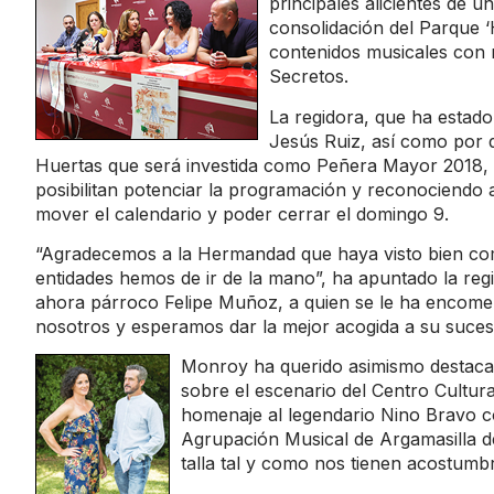
principales alicientes de u
consolidación del Parque ‘
contenidos musicales con 
Secretos.
La regidora, que ha estad
Jesús Ruiz, así como por
Huertas que será investida como Peñera Mayor 2018, h
posibilitan potenciar la programación y reconociendo 
mover el calendario y poder cerrar el domingo 9.
“Agradecemos a la Hermandad que haya visto bien co
entidades hemos de ir de la mano”, ha apuntado la reg
ahora párroco Felipe Muñoz, a quien se le ha encome
nosotros y esperamos dar la mejor acogida a su suces
Monroy ha querido asimismo destacar
sobre el escenario del Centro Cultural
homenaje al legendario Nino Bravo 
Agrupación Musical de Argamasilla d
talla tal y como nos tienen acostumb