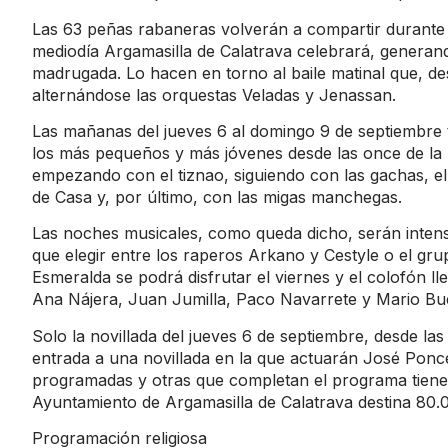
Las 63 peñas rabaneras volverán a compartir durante lo
mediodía Argamasilla de Calatrava celebrará, generand
madrugada. Lo hacen en torno al baile matinal que, des
alternándose las orquestas Veladas y Jenassan.
Las mañanas del jueves 6 al domingo 9 de septiembre 
los más pequeños y más jóvenes desde las once de la 
empezando con el tiznao, siguiendo con las gachas, el 
de Casa y, por último, con las migas manchegas.
Las noches musicales, como queda dicho, serán intens
que elegir entre los raperos Arkano y Cestyle o el gr
Esmeralda se podrá disfrutar el viernes y el colofón l
Ana Nájera, Juan Jumilla, Paco Navarrete y Mario Bu
Solo la novillada del jueves 6 de septiembre, desde la
entrada a una novillada en la que actuarán José Ponce
programadas y otras que completan el programa tienen
Ayuntamiento de Argamasilla de Calatrava destina 80.
Programación religiosa