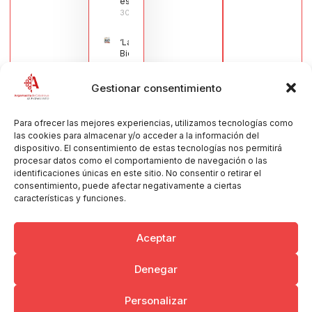
española
30/07/2026
‘La
Bienvenida’,
estampa de
la llegada
Gestionar consentimiento
de la Virgen
obra de
María Jesús
Muñoz
Para ofrecer las mejores experiencias, utilizamos tecnologías como
Muñoz,
las cookies para almacenar y/o acceder a la información del
anuncia las
dispositivo. El consentimiento de estas tecnologías nos permitirá
Fiestas
procesar datos como el comportamiento de navegación o las
Patronales
identificaciones únicas en este sitio. No consentir o retirar el
2026
consentimiento, puede afectar negativamente a ciertas
30/07/2026
características y funciones.
Aceptar
Denegar
Copyright © 2026 Ayuntamiento de Argamasilla de Calatrava
Personalizar
Politica de Privacidad y Aviso Legal
Registro de la actividad