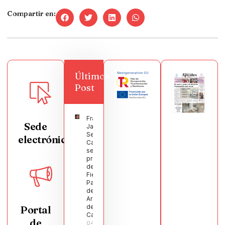
Compartir en:
Últimos
Post
Francisco
Sede
Javier
Segura
electrónica
Castellanos
será el
pregonero
de las
Fiestas
Patronales
de
Argamasilla
de
Portal
Calatrava
de
04/08/2026