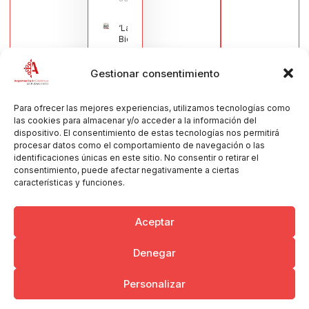
‘La
Bienvenida’,
estampa de
la llegada
Gestionar consentimiento
de la Virgen
obra de
María Jesús
Muñoz
Para ofrecer las mejores experiencias, utilizamos tecnologías como
Muñoz,
las cookies para almacenar y/o acceder a la información del
anuncia las
dispositivo. El consentimiento de estas tecnologías nos permitirá
Fiestas
procesar datos como el comportamiento de navegación o las
Patronales
identificaciones únicas en este sitio. No consentir o retirar el
2026
consentimiento, puede afectar negativamente a ciertas
30/07/2026
características y funciones.
Aceptar
Denegar
Copyright © 2026 Ayuntamiento de Argamasilla de Calatrava
Personalizar
Politica de Privacidad y Aviso Legal
Registro de la actividad
Cookies