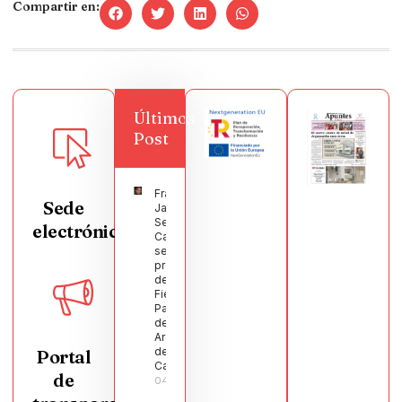
Compartir en:
Últimos
Post
Francisco
Sede
Javier
Segura
electrónica
Castellanos
será el
pregonero
de las
Fiestas
Patronales
de
Argamasilla
de
Portal
Calatrava
de
04/08/2026