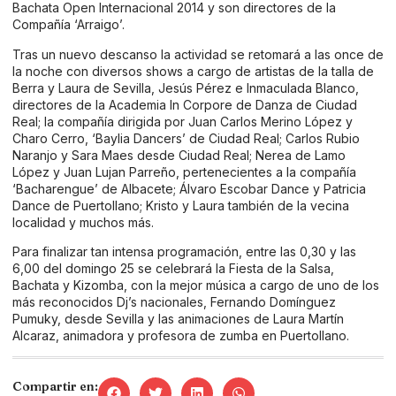
Bachata Open Internacional 2014 y son directores de la
Compañía ‘Arraigo’.
Tras un nuevo descanso la actividad se retomará a las once de
la noche con diversos shows a cargo de artistas de la talla de
Berra y Laura de Sevilla, Jesús Pérez e Inmaculada Blanco,
directores de la Academia In Corpore de Danza de Ciudad
Real; la compañía dirigida por Juan Carlos Merino López y
Charo Cerro, ‘Baylia Dancers’ de Ciudad Real; Carlos Rubio
Naranjo y Sara Maes desde Ciudad Real; Nerea de Lamo
López y Juan Lujan Parreño, pertenecientes a la compañía
‘Bacharengue’ de Albacete; Álvaro Escobar Dance y Patricia
Dance de Puertollano; Kristo y Laura también de la vecina
localidad y muchos más.
Para finalizar tan intensa programación, entre las 0,30 y las
6,00 del domingo 25 se celebrará la Fiesta de la Salsa,
Bachata y Kizomba, con la mejor música a cargo de uno de los
más reconocidos Dj’s nacionales, Fernando Domínguez
Pumuky, desde Sevilla y las animaciones de Laura Martín
Alcaraz, animadora y profesora de zumba en Puertollano.
Compartir en: