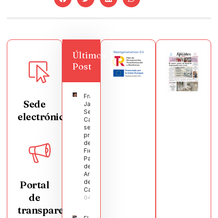
Últimos
Post
Francisco
Sede
Javier
Segura
electrónica
Castellanos
será el
pregonero
de las
Fiestas
Patronales
de
Argamasilla
de
Portal
Calatrava
de
04/08/2026
transparencia