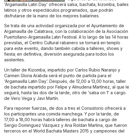
‘Argamasilla Latin Day’ ofrecerá salsa, bachata, kizomba, bailes
latinos y otros espectáculos programados, que podrán
disfrutarse de la mano de los mejores bailarines.
Se trata de una actividad organizada por el Ayuntamiento de
Argamasilla de Calatrava, con la colaboración de la Asociación
Puertollano-Argamasilla Latin Festival. A lo largo de las 14 horas
previstas, el Centro Cultural rabanero se tornará en templo
para este evento, dando también cabida a talleres, shows y
fiesta; en definitiva, diversión asegurada para todos los
asistentes.
Un taller de Kizomba, impartido por Carlos Rubio Naranjo y
Carmen Gloria Arabda será el punto de partida para el
‘Argamasilla Latin Day’. Después, de 12,00 a 13,00 horas, taller
de bachata impartido por Felipe y Almudena Martínez, al que le
seguirá, hasta las dos de la tarde, otro de ‘salsa on 1’ a cargo
de Vero Vega y Javi Martín.
Para reponer fuerzas, de dos a tres el Consistorio ofrecerá a
los participantes una comida manchega. Y por la tarde, de
17,00 a 18,00 horas habrá talleres de bachata a cargo de
Sergio Dominguez Vázquez y Ana Roldan Martina, que fueron
terceros en el World Bachata Masters 2015 y campeones del