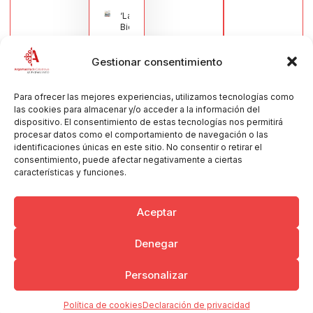
‘La
Bienvenida’,
estampa de
la llegada
Gestionar consentimiento
de la Virgen
obra de
María Jesús
Muñoz
Para ofrecer las mejores experiencias, utilizamos tecnologías como
Muñoz,
las cookies para almacenar y/o acceder a la información del
anuncia las
dispositivo. El consentimiento de estas tecnologías nos permitirá
Fiestas
procesar datos como el comportamiento de navegación o las
Patronales
identificaciones únicas en este sitio. No consentir o retirar el
2026
consentimiento, puede afectar negativamente a ciertas
30/07/2026
características y funciones.
Aceptar
Denegar
Copyright © 2026 Ayuntamiento de Argamasilla de Calatrava
Personalizar
Politica de Privacidad y Aviso Legal
Registro de la actividad
Cookies
Política de cookies
Declaración de privacidad