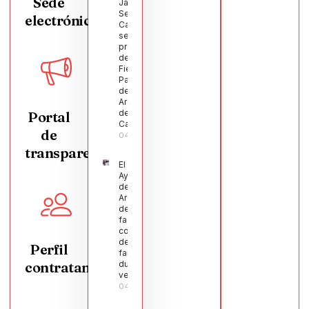
Sede
Javier
Segura
electrónica
Castellanos
será el
pregonero
de las
Fiestas
Patronales
de
Argamasilla
de
Portal
Calatrava
de
04/08/2026
transparencia
El
Ayuntamiento
de
Argamasilla
de Calatrava
facilita la
conciliación
de 200
Perfil
familias
contratante
durante el
verano
04/08/2026