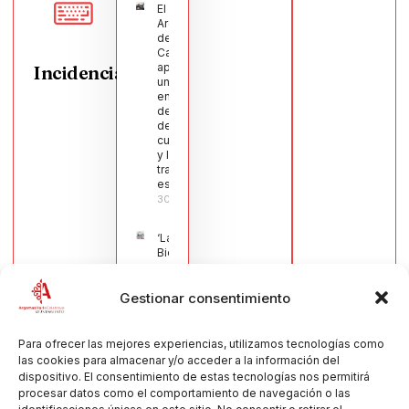
El Pleno de
Argamasilla
de
Calatrava
aprueba
Incidencias
una moción
en defensa
del sector
de la
cuchillería
y la navaja
tradicional
española
30/07/2026
‘La
Bienvenida’,
estampa de
la llegada
Gestionar consentimiento
de la Virgen
obra de
María Jesús
Muñoz
Para ofrecer las mejores experiencias, utilizamos tecnologías como
Muñoz,
las cookies para almacenar y/o acceder a la información del
anuncia las
dispositivo. El consentimiento de estas tecnologías nos permitirá
Fiestas
procesar datos como el comportamiento de navegación o las
Patronales