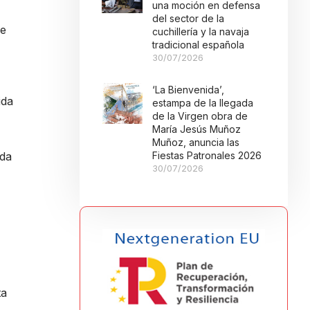
una moción en defensa
del sector de la
de
cuchillería y la navaja
tradicional española
30/07/2026
‘La Bienvenida’,
ida
estampa de la llegada
de la Virgen obra de
María Jesús Muñoz
Muñoz, anuncia las
eda
Fiestas Patronales 2026
30/07/2026
ta