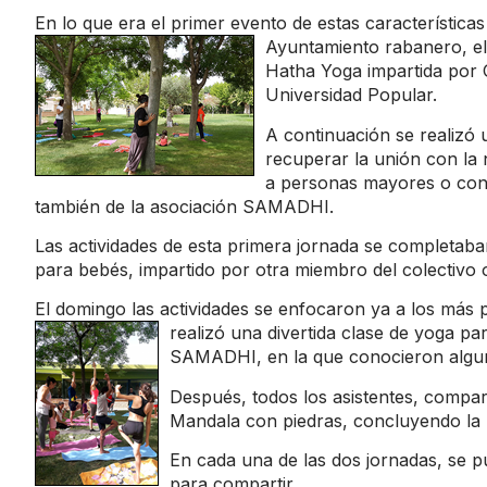
En lo que era el primer evento de estas características 
Ayuntamiento rabanero, e
Hatha Yoga impartida por G
Universidad Popular.
A continuación se realizó 
recuperar la unión con la n
a personas mayores o con m
también de la asociación SAMADHI.
Las actividades de esta primera jornada se completab
para bebés, impartido por otra miembro del colectivo o
El domingo las actividades se enfocaron ya a los má
realizó una divertida clase de yoga pa
SAMADHI, en la que conocieron alguna
Después, todos los asistentes, compart
Mandala con piedras, concluyendo la 
En cada una de las dos jornadas, se pud
para compartir.