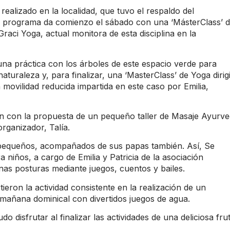
realizado en la localidad, que tuvo el respaldo del
l programa da comienzo el sábado con una
‘MásterClass’ 
raci Yoga, actual monitora de esta disciplina en la
una práctica con los árboles de este espacio verde para
aturaleza y, para finalizar, una ‘MasterClass’ de Yoga dirig
ovilidad reducida impartida en este caso por Emilia,
an con la propuesta de un pequeño taller de Masaje Ayurv
rganizador, Talía.
s pequeños, acompañados de sus papas también. Así, Se
ra niños, a cargo de Emilia y
Patricia de la asociación
s posturas mediante juegos, cuentos y bailes.
ieron la actividad consistente en la realización de un
mañana dominical con divertidos juegos de agua.
o disfrutar al finalizar las actividades de una deliciosa fru