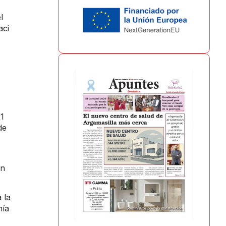
l
aci
21
de
un
 la
nía