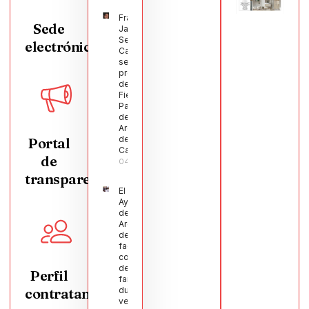
Francisco
Sede
Javier
Segura
electrónica
Castellanos
será el
pregonero
de las
Fiestas
Patronales
de
Argamasilla
de
Portal
Calatrava
de
04/08/2026
transparencia
El
Ayuntamiento
de
Argamasilla
de Calatrava
facilita la
conciliación
de 200
Perfil
familias
contratante
durante el
verano