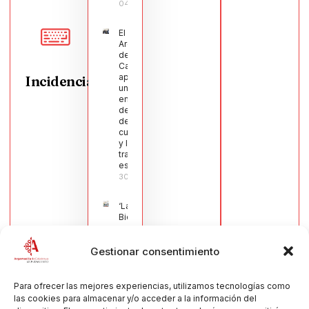
04/08/2026
El Pleno de
Argamasilla
de
Calatrava
aprueba
Incidencias
una moción
en defensa
del sector
de la
cuchillería
y la navaja
tradicional
española
30/07/2026
‘La
Bienvenida’,
estampa de
la llegada
Gestionar consentimiento
de la Virgen
obra de
María Jesús
Muñoz
Para ofrecer las mejores experiencias, utilizamos tecnologías como
Muñoz,
las cookies para almacenar y/o acceder a la información del
anuncia las