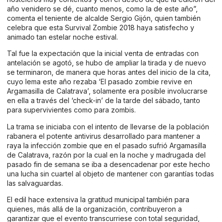
año venidero se dé, cuanto menos, como la de este año”,
comenta el teniente de alcalde Sergio Gijón, quien también
celebra que esta Survival Zombie 2018 haya satisfecho y
animado tan estelar noche estival.
Tal fue la expectación que la inicial venta de entradas con
antelación se agotó, se hubo de ampliar la tirada y de nuevo
se terminaron, de manera que horas antes del inicio de la cita,
cuyo lema este año rezaba ‘El pasado zombie revive en
Argamasilla de Calatrava’, solamente era posible involucrarse
en ella a través del ‘check-in’ de la tarde del sábado, tanto
para supervivientes como para zombis.
La trama se iniciaba con el intento de llevarse de la población
rabanera el potente antivirus desarrollado para mantener a
raya la infección zombie que en el pasado sufrió Argamasilla
de Calatrava, razón por la cual en la noche y madrugada del
pasado fin de semana se iba a desencadenar por este hecho
una lucha sin cuartel al objeto de mantener con garantías todas
las salvaguardas.
El edil hace extensiva la gratitud municipal también para
quienes, más allá de la organización, contribuyeron a
garantizar que el evento transcurriese con total seguridad,