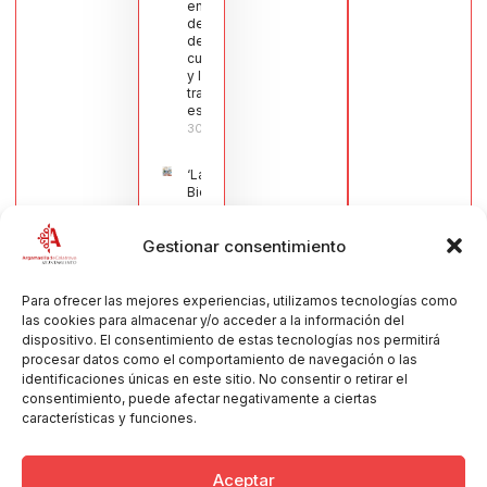
en defensa
del sector
de la
cuchillería
y la navaja
tradicional
española
30/07/2026
‘La
Bienvenida’,
estampa de
la llegada
Gestionar consentimiento
de la Virgen
obra de
María Jesús
Muñoz
Para ofrecer las mejores experiencias, utilizamos tecnologías como
Muñoz,
las cookies para almacenar y/o acceder a la información del
anuncia las
dispositivo. El consentimiento de estas tecnologías nos permitirá
Fiestas
procesar datos como el comportamiento de navegación o las
Patronales
identificaciones únicas en este sitio. No consentir o retirar el
2026
consentimiento, puede afectar negativamente a ciertas
30/07/2026
características y funciones.
Aceptar