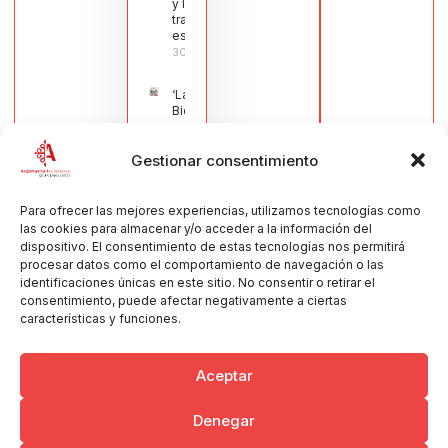
y la navaja
tradicional
española
30/07/2026
‘La
Bienvenida’,
estampa de
la llegada
Gestionar consentimiento
de la Virgen
obra de
María Jesús
Muñoz
Para ofrecer las mejores experiencias, utilizamos tecnologías como
Muñoz,
las cookies para almacenar y/o acceder a la información del
anuncia las
dispositivo. El consentimiento de estas tecnologías nos permitirá
Fiestas
procesar datos como el comportamiento de navegación o las
Patronales
identificaciones únicas en este sitio. No consentir o retirar el
2026
consentimiento, puede afectar negativamente a ciertas
30/07/2026
características y funciones.
Aceptar
Denegar