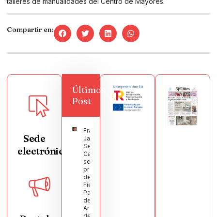
talleres de manualidades del Centro de Mayores.
Compartir en:
Últimos
Post
Francisco
Sede
Javier
Segura
electrónica
Castellanos
será el
pregonero
de las
Fiestas
Patronales
de
Argamasilla
de