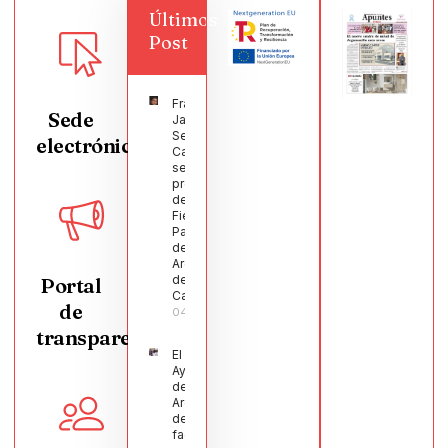
Últimos
Post
Francisco
Sede
Javier
Segura
electrónica
Castellanos
será el
pregonero
de las
Fiestas
Patronales
de
Argamasilla
de
Portal
Calatrava
de
04/08/2026
transparencia
El
Ayuntamiento
de
Argamasilla
de Calatrava
facilita la