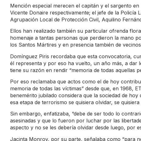
Mención especial merecen el capitán y el sargento en
Vicente Donaire respectivamente; el jefe de la Policía
Agrupación Local de Protección Civil, Aquilino Fernán
Ellos han realizado también su particular ofrenda flor
homenaje a tantas personas que perdieron la mano por l
los Santos Mártires y en presencia también de vecino
Domínguez Piris recordaba que esta convocatoria, cur
él representa y por eso ha vuelto, un año más, a dar le
tiene su razón en rendir “memoria de todas aquellas p
Por eso reclamaba que actos como el de hoy contribuy
memoria de todas las víctimas” desde que, en 1968, ET
benemérito jubilado considera que la sociedad de hoy 
esa etapa de terrorismo se quisiera olvidar, se quisiera
Sin embargo, enfatizaba, “debe de ser todo lo contrar
asesinadas y que lo fueron por luchar por las libertad
aspecto y no se les debería olvidar desde luego, por es
Jacinta Monroy, por su parte, señalaba como “para no