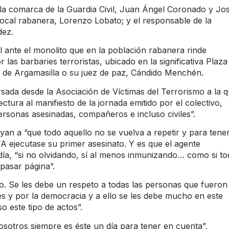
 la comarca de la Guardia Civil, Juan Ángel Coronado y Jo
 Local rabanera, Lorenzo Lobato; y el responsable de la
dez.
al ante el monolito que en la población rabanera rinde
as barbaries terroristas, ubicado en la significativa Plaza
s de Argamasilla o su juez de paz, Cándido Menchén.
sada desde la Asociación de Víctimas del Terrorismo a la 
ctura al manifiesto de la jornada emitido por el colectivo,
ersonas asesinadas, compañeros e incluso civiles”.
an a “que todo aquello no se vuelva a repetir y para tene
A ejecutase su primer asesinato. Y es que el agente
día, “si no olvidando, sí al menos inmunizando… como si to
 pasar página”.
io. Se les debe un respeto a todas las personas que fueron
es y por la democracia y a ello se les debe mucho en este
o este tipo de actos”.
sotros siempre es éste un día para tener en cuenta”,