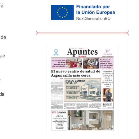
sé
 de
que
r
da