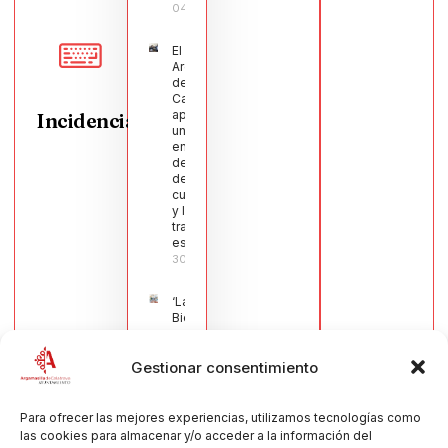
04/08/2026
El Pleno de
Argamasilla
de
Calatrava
aprueba
Incidencias
una moción
en defensa
del sector
de la
cuchillería
y la navaja
tradicional
española
30/07/2026
‘La
Bienvenida’,
estampa de
la llegada
Gestionar consentimiento
de la Virgen
obra de
María Jesús
Muñoz
Para ofrecer las mejores experiencias, utilizamos tecnologías como
Muñoz,
las cookies para almacenar y/o acceder a la información del
anuncia las