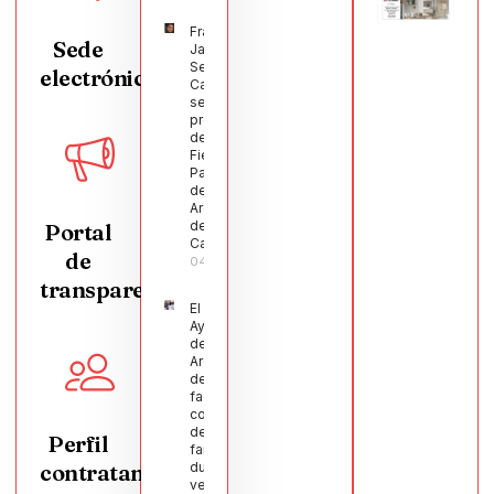
Francisco
Sede
Javier
Segura
electrónica
Castellanos
será el
pregonero
de las
Fiestas
Patronales
de
Argamasilla
de
Portal
Calatrava
de
04/08/2026
transparencia
El
Ayuntamiento
de
Argamasilla
de Calatrava
facilita la
conciliación
de 200
Perfil
familias
contratante
durante el
verano