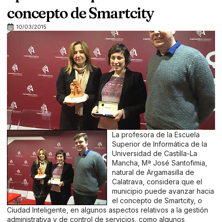
concepto de Smartcity
10/03/2015
La profesora de la Escuela
Superior de Informática de la
Universidad de Castilla-La
Mancha, Mª José Santofimia,
natural de Argamasilla de
Calatrava, considera que el
municipio puede avanzar hacia
el concepto de Smartcity, o
Ciudad Inteligente, en algunos aspectos relativos a la gestión
administrativa y de control de servicios, como algunos