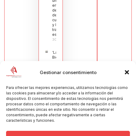
una moción
en defensa
del sector
de la
cuchillería
y la navaja
tradicional
española
30/07/2026
‘La
Bienvenida’,
estampa de
la llegada
Gestionar consentimiento
de la Virgen
obra de
María Jesús
Muñoz
Para ofrecer las mejores experiencias, utilizamos tecnologías como
Muñoz,
las cookies para almacenar y/o acceder a la información del
anuncia las
dispositivo. El consentimiento de estas tecnologías nos permitirá
Fiestas
procesar datos como el comportamiento de navegación o las
Patronales
identificaciones únicas en este sitio. No consentir o retirar el
2026
consentimiento, puede afectar negativamente a ciertas
30/07/2026
características y funciones.