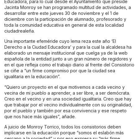
Educadora, para lo cual desde el Ayuntamiento que preside
Jacinta Monroy se han programado multitud de actividades, a
desarrollar entre este jueves 30 de noviembre y el 1 de
diciembre con la participación de alumnado, profesorado y
toda la comunidad educativa en general de esta localidad
ciudadrealeña.
Una importante efeméride cuyo lema reza este año ‘El
Derecho a la Ciudad Educadora’ y para la cual la alcaldesa ha
elaborado un
mensaje institucional
que cuelga ya de la web
española de la entidad junto a un gran número de regidores y
en el que refleja como el trabajo diario al frente del Consistorio
se ciñe a “un firme compromiso por que la ciudad sea
igualitaria en la educación”.
“Quiero un proyecto en el que motivemos a cada vecino y
vecina de mi pueblo a aprender, a ser libre, a ser demócrata.
Creo en el vecino y en una sociedad igualitaria. Creo que hay
que trabajar por el vecino individualmente con su originalidad,
por el pueblo y también por esa convivencia y ese respeto
que nos hace más iguales”, añade.
A juicio de Monroy Torrico, todos los consistorios deben
implicarse en la educación porque “somos el eslabón más
cercano a la sociedad” y por eso expresa su “más firme