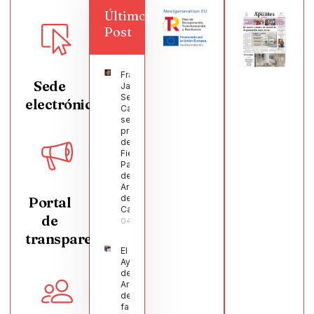
Últimos
Post
Francisco
Sede
Javier
Segura
electrónica
Castellanos
será el
pregonero
de las
Fiestas
Patronales
de
Argamasilla
de
Portal
Calatrava
de
04/08/2026
transparencia
El
Ayuntamiento
de
Argamasilla
de Calatrava
facilita la