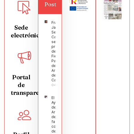
Post
Francisco
Sede
Javier
Segura
electrónica
Castellanos
será el
pregonero
de las
Fiestas
Patronales
de
Argamasilla
de
Portal
Calatrava
de
04/08/2026
transparencia
El
Ayuntamiento
de
Argamasilla
de Calatrava
facilita la
conciliación
de 200