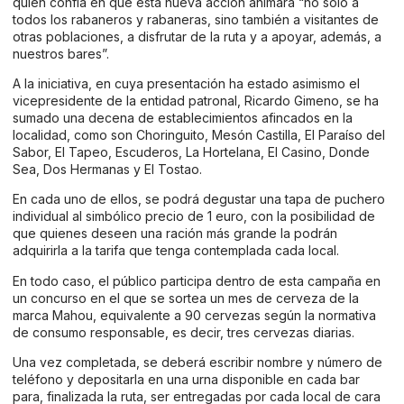
quien confía en que esta nueva acción animará “no solo a
todos los rabaneros y rabaneras, sino también a visitantes de
otras poblaciones, a disfrutar de la ruta y a apoyar, además, a
nuestros bares”.
A la iniciativa, en cuya presentación ha estado asimismo el
vicepresidente de la entidad patronal, Ricardo Gimeno, se ha
sumado una decena de establecimientos afincados en la
localidad, como son Choringuito, Mesón Castilla, El Paraíso del
Sabor, El Tapeo, Escuderos, La Hortelana, El Casino, Donde
Sea, Dos Hermanas y El Tostao.
En cada uno de ellos, se podrá degustar una tapa de puchero
individual al simbólico precio de 1 euro, con la posibilidad de
que quienes deseen una ración más grande la podrán
adquirirla a la tarifa que tenga contemplada cada local.
En todo caso, el público participa dentro de esta campaña en
un concurso en el que se sortea un mes de cerveza de la
marca Mahou, equivalente a 90 cervezas según la normativa
de consumo responsable, es decir, tres cervezas diarias.
Una vez completada, se deberá escribir nombre y número de
teléfono y depositarla en una urna disponible en cada bar
para, finalizada la ruta, ser entregadas por cada local de cara