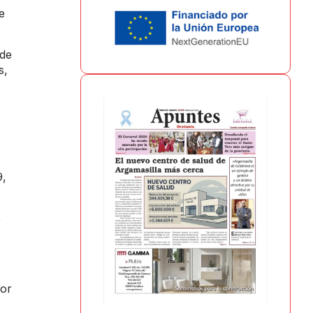
e
 de
s,
9,
,
s
por