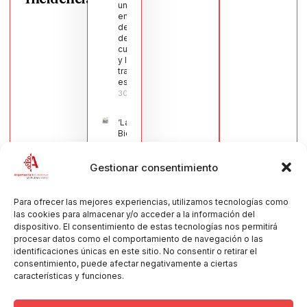
una moción
en defensa
del sector
de la
cuchillería
y la navaja
tradicional
española
30/07/2026
‘La
Bienvenida’,
estampa de
la llegada
Gestionar consentimiento
de la Virgen
obra de
María Jesús
Muñoz
Para ofrecer las mejores experiencias, utilizamos tecnologías como
Muñoz,
las cookies para almacenar y/o acceder a la información del
anuncia las
dispositivo. El consentimiento de estas tecnologías nos permitirá
Fiestas
procesar datos como el comportamiento de navegación o las
Patronales
identificaciones únicas en este sitio. No consentir o retirar el
2026
consentimiento, puede afectar negativamente a ciertas
30/07/2026
características y funciones.