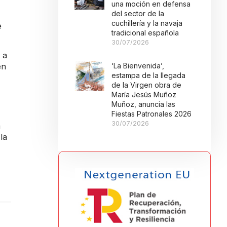
una moción en defensa
del sector de la
cuchillería y la navaja
e
tradicional española
30/07/2026
 a
‘La Bienvenida’,
en
estampa de la llegada
de la Virgen obra de
María Jesús Muñoz
Muñoz, anuncia las
Fiestas Patronales 2026
30/07/2026
a
la