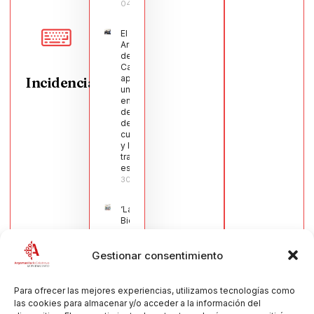
04/08/2026
El Pleno de
Argamasilla
de
Calatrava
aprueba
Incidencias
una moción
en defensa
del sector
de la
cuchillería
y la navaja
tradicional
española
30/07/2026
‘La
Bienvenida’,
estampa de
la llegada
Gestionar consentimiento
de la Virgen
obra de
María Jesús
Muñoz
Para ofrecer las mejores experiencias, utilizamos tecnologías como
Muñoz,
las cookies para almacenar y/o acceder a la información del
anuncia las