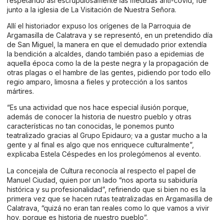
respetando así escrupulosamente las medidas anti-covid, fue
junto a la iglesia de La Visitación de Nuestra Señora.
Allí el historiador expuso los orígenes de la Parroquia de
Argamasilla de Calatrava y se representó, en un pretendido día
de San Miguel, la manera en que el demudado prior extendía
la bendición a alcaldes, dando también paso a epidemias de
aquella época como la de la peste negra y la propagación de
otras plagas o el hambre de las gentes, pidiendo por todo ello
regio amparo, limosna a fieles y protección a los santos
mártires.
“Es una actividad que nos hace especial ilusión porque,
además de conocer la historia de nuestro pueblo y otras
características no tan conocidas, le ponemos punto
teatralizado gracias al Grupo Epidauro; va a gustar mucho a la
gente y al final es algo que nos enriquece culturalmente”,
explicaba Estela Céspedes en los prolegómenos al evento.
La concejala de Cultura reconocía al respecto el papel de
Manuel Ciudad, quien por un lado “nos aporta su sabiduría
histórica y su profesionalidad”, refiriendo que si bien no es la
primera vez que se hacen rutas teatralizadas en Argamasilla de
Calatrava, “quizá no eran tan reales como lo que vamos a vivir
hoy, porque es historia de nuestro pueblo”.