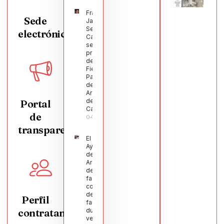
Francisco
Sede
Javier
Segura
electrónica
Castellanos
será el
pregonero
de las
Fiestas
Patronales
de
Argamasilla
de
Portal
Calatrava
de
04/08/2026
transparencia
El
Ayuntamiento
de
Argamasilla
de Calatrava
facilita la
conciliación
de 200
Perfil
familias
contratante
durante el
verano