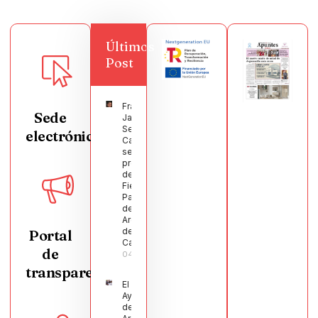
Últimos
Post
Francisco
Sede
Javier
Segura
electrónica
Castellanos
será el
pregonero
de las
Fiestas
Patronales
de
Argamasilla
de
Portal
Calatrava
de
04/08/2026
transparencia
El
Ayuntamiento
de