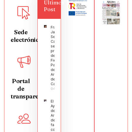
Últimos
Post
Francisco
Sede
Javier
Segura
electrónica
Castellanos
será el
pregonero
de las
Fiestas
Patronales
de
Argamasilla
de
Portal
Calatrava
de
04/08/2026
transparencia
El
Ayuntamiento
de
Argamasilla
de Calatrava
facilita la
conciliación