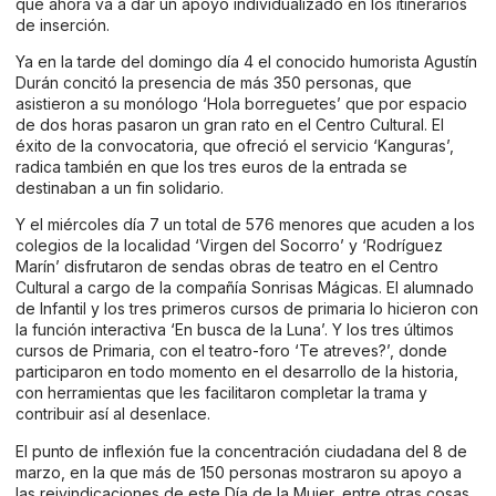
que ahora va a dar un apoyo individualizado en los itinerarios
de inserción.
Ya en la tarde del domingo día 4 el conocido humorista Agustín
Durán concitó la presencia de más 350 personas, que
asistieron a su monólogo ‘Hola borreguetes’ que por espacio
de dos horas pasaron un gran rato en el Centro Cultural. El
éxito de la convocatoria, que ofreció el servicio ‘Kanguras’,
radica también en que los tres euros de la entrada se
destinaban a un fin solidario.
Y el miércoles día 7 un total de 576 menores que acuden a los
colegios de la localidad ‘Virgen del Socorro’ y ‘Rodríguez
Marín’ disfrutaron de sendas obras de teatro en el Centro
Cultural a cargo de la compañía Sonrisas Mágicas. El alumnado
de Infantil y los tres primeros cursos de primaria lo hicieron con
la función interactiva ‘En busca de la Luna’. Y los tres últimos
cursos de Primaria, con el teatro-foro ‘Te atreves?’, donde
participaron en todo momento en el desarrollo de la historia,
con herramientas que les facilitaron completar la trama y
contribuir así al desenlace.
El punto de inflexión fue la concentración ciudadana del 8 de
marzo, en la que más de 150 personas mostraron su apoyo a
las reivindicaciones de este Día de la Mujer, entre otras cosas