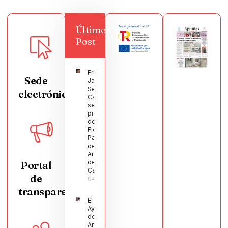
Últimos
Post
Francisco
Sede
Javier
Segura
electrónica
Castellanos
será el
pregonero
de las
Fiestas
Patronales
de
Argamasilla
de
Portal
Calatrava
de
04/08/2026
transparencia
El
Ayuntamiento
de
Argamasilla