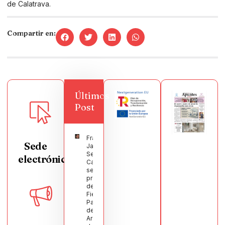
de Calatrava.
Compartir en:
Últimos
Post
Francisco
Sede
Javier
Segura
electrónica
Castellanos
será el
pregonero
de las
Fiestas
Patronales
de
Argamasilla