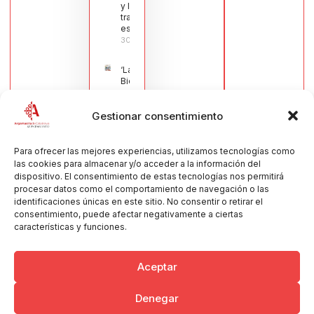
y la navaja
tradicional
española
30/07/2026
‘La
Bienvenida’,
estampa de
la llegada
Gestionar consentimiento
de la Virgen
obra de
María Jesús
Muñoz
Para ofrecer las mejores experiencias, utilizamos tecnologías como
Muñoz,
las cookies para almacenar y/o acceder a la información del
anuncia las
dispositivo. El consentimiento de estas tecnologías nos permitirá
Fiestas
procesar datos como el comportamiento de navegación o las
Patronales
identificaciones únicas en este sitio. No consentir o retirar el
2026
consentimiento, puede afectar negativamente a ciertas
30/07/2026
características y funciones.
Aceptar
Denegar