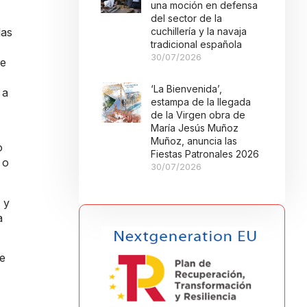
una moción en defensa
del sector de la
las
cuchillería y la navaja
tradicional española
30/07/2026
ue
‘La Bienvenida’,
 a
estampa de la llegada
de la Virgen obra de
María Jesús Muñoz
Muñoz, anuncia las
o
Fiestas Patronales 2026
 o
30/07/2026
 y
a
ue