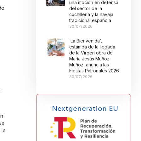
una moción en defensa
do
del sector de la
cuchillería y la navaja
tradicional española
30/07/2026
‘La Bienvenida’,
estampa de la llegada
de la Virgen obra de
María Jesús Muñoz
Muñoz, anuncia las
Fiestas Patronales 2026
30/07/2026
n
ón
se
 la