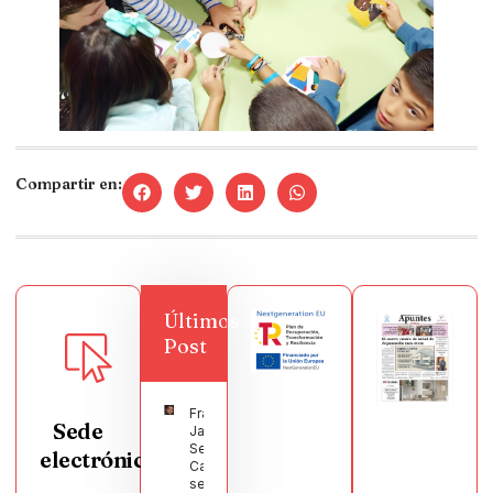
Compartir en:
Últimos
Post
Francisco
Sede
Javier
Segura
electrónica
Castellanos
será el