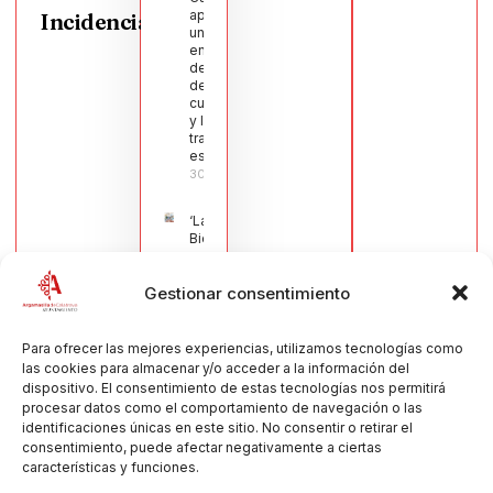
aprueba
Incidencias
una moción
en defensa
del sector
de la
cuchillería
y la navaja
tradicional
española
30/07/2026
‘La
Bienvenida’,
estampa de
la llegada
Gestionar consentimiento
de la Virgen
obra de
María Jesús
Muñoz
Para ofrecer las mejores experiencias, utilizamos tecnologías como
Muñoz,
las cookies para almacenar y/o acceder a la información del
anuncia las
dispositivo. El consentimiento de estas tecnologías nos permitirá
Fiestas
procesar datos como el comportamiento de navegación o las
Patronales
identificaciones únicas en este sitio. No consentir o retirar el
2026
consentimiento, puede afectar negativamente a ciertas
30/07/2026
características y funciones.