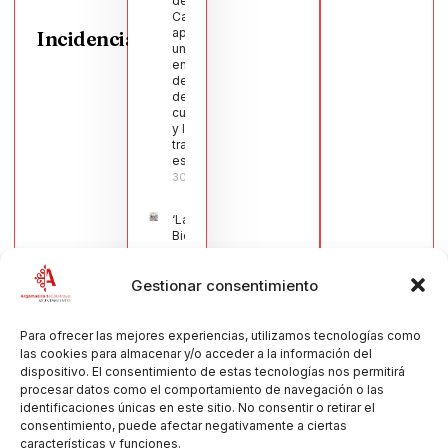
de
Calatrava
aprueba
Incidencias
una moción
en defensa
del sector
de la
cuchillería
y la navaja
tradicional
española
30/07/2026
‘La
Bienvenida’,
estampa de
la llegada
Gestionar consentimiento
de la Virgen
obra de
María Jesús
Muñoz
Para ofrecer las mejores experiencias, utilizamos tecnologías como
Muñoz,
las cookies para almacenar y/o acceder a la información del
anuncia las
dispositivo. El consentimiento de estas tecnologías nos permitirá
Fiestas
procesar datos como el comportamiento de navegación o las
Patronales
identificaciones únicas en este sitio. No consentir o retirar el
2026
consentimiento, puede afectar negativamente a ciertas
30/07/2026
características y funciones.