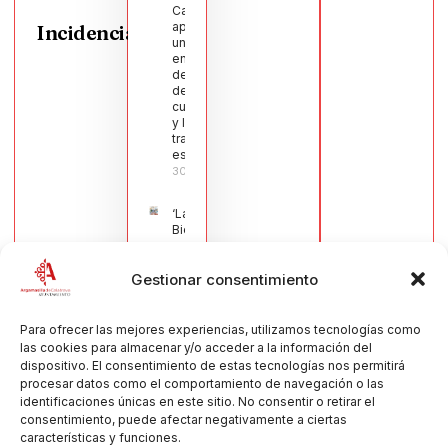
Calatrava
aprueba
Incidencias
una moción
en defensa
del sector
de la
cuchillería
y la navaja
tradicional
española
30/07/2026
‘La
Bienvenida’,
estampa de
la llegada
Gestionar consentimiento
de la Virgen
obra de
María Jesús
Muñoz
Para ofrecer las mejores experiencias, utilizamos tecnologías como
Muñoz,
las cookies para almacenar y/o acceder a la información del
anuncia las
dispositivo. El consentimiento de estas tecnologías nos permitirá
Fiestas
procesar datos como el comportamiento de navegación o las
Patronales
identificaciones únicas en este sitio. No consentir o retirar el
2026
consentimiento, puede afectar negativamente a ciertas
30/07/2026
características y funciones.