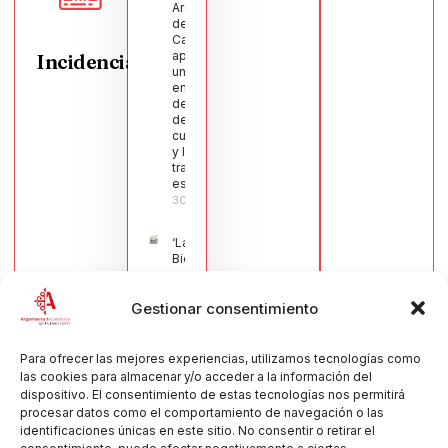
Argamasilla
de
Calatrava
aprueba
Incidencias
una moción
en defensa
del sector
de la
cuchillería
y la navaja
tradicional
española
30/07/2026
‘La
Bienvenida’,
estampa de
la llegada
Gestionar consentimiento
de la Virgen
obra de
María Jesús
Muñoz
Para ofrecer las mejores experiencias, utilizamos tecnologías como
Muñoz,
las cookies para almacenar y/o acceder a la información del
anuncia las
dispositivo. El consentimiento de estas tecnologías nos permitirá
Fiestas
procesar datos como el comportamiento de navegación o las
Patronales
identificaciones únicas en este sitio. No consentir o retirar el
2026