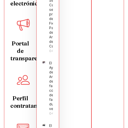
Segura
electrónica
Castellanos
será el
pregonero
de las
Fiestas
Patronales
de
Argamasilla
de
Portal
Calatrava
de
04/08/2026
transparencia
El
Ayuntamiento
de
Argamasilla
de Calatrava
facilita la
conciliación
de 200
Perfil
familias
contratante
durante el
verano
04/08/2026
El Pleno de