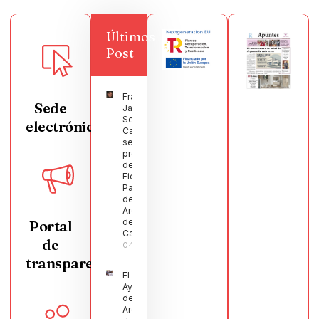
Últimos
Post
Francisco
Sede
Javier
Segura
electrónica
Castellanos
será el
pregonero
de las
Fiestas
Patronales
de
Argamasilla
de
Portal
Calatrava
de
04/08/2026
transparencia
El
Ayuntamiento
de
Argamasilla