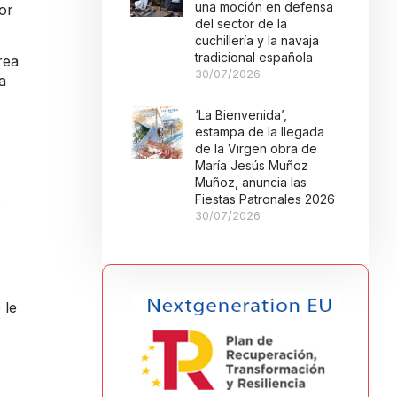
una moción en defensa
or
del sector de la
cuchillería y la navaja
tradicional española
rea
30/07/2026
a
‘La Bienvenida’,
estampa de la llegada
de la Virgen obra de
María Jesús Muñoz
Muñoz, anuncia las
Fiestas Patronales 2026
o
30/07/2026
 le