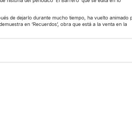
 historia del periódico ‘El Barrero’ que se edita en lo
spués de dejarlo durante mucho tiempo, ha vuelto animado 
 demuestra en ‘Recuerdos’, obra que está a la venta en la