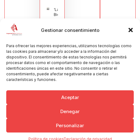
‘La
Bienvenida’,
estampa de
la llegada
Gestionar consentimiento
de la Virgen
obra de
María Jesús
Muñoz
Para ofrecer las mejores experiencias, utilizamos tecnologías como
Muñoz,
las cookies para almacenar y/o acceder a la información del
anuncia las
dispositivo. El consentimiento de estas tecnologías nos permitirá
Fiestas
procesar datos como el comportamiento de navegación o las
Patronales
identificaciones únicas en este sitio. No consentir o retirar el
2026
consentimiento, puede afectar negativamente a ciertas
30/07/2026
características y funciones.
Aceptar
Denegar
Copyright © 2026 Ayuntamiento de Argamasilla de Calatrava
Personalizar
Politica de Privacidad y Aviso Legal
Registro de la actividad
Cookies
Política de cookies
Declaración de privacidad