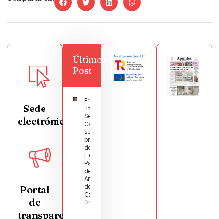
Últimos
Post
Francisco
Sede
Javier
Segura
electrónica
Castellanos
será el
pregonero
de las
Fiestas
Patronales
de
Argamasilla
de
Portal
Calatrava
de
04/08/2026
transparencia