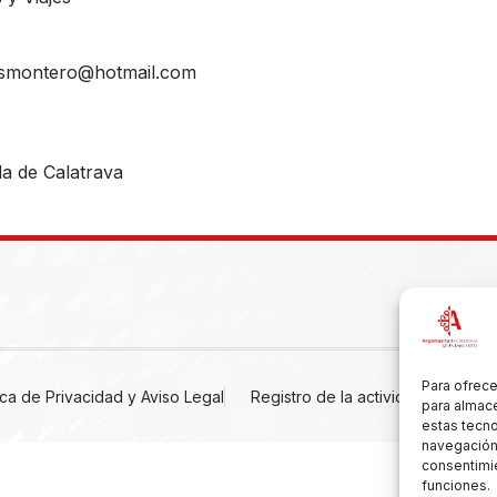
lesmontero@hotmail.com
a de Calatrava
Para ofrece
tica de Privacidad y Aviso Legal
Registro de la actividad
Cooki
para almace
estas tecn
navegación o
consentimie
funciones.