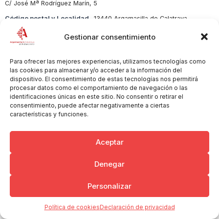
C/ José Mª Rodríguez Marín, 5
Código postal y Localidad
13440 Argamasilla de Calatrava
Sector
Hostelería
Gestionar consentimiento
Para ofrecer las mejores experiencias, utilizamos tecnologías como
las cookies para almacenar y/o acceder a la información del
dispositivo. El consentimiento de estas tecnologías nos permitirá
Copyright © 2026 Ayuntamiento de Argamasilla de Calatrava
Politica de Privacidad y Aviso Legal
Registro de la actividad
procesar datos como el comportamiento de navegación o las
identificaciones únicas en este sitio. No consentir o retirar el
Cookies
consentimiento, puede afectar negativamente a ciertas
características y funciones.
Aceptar
Denegar
Personalizar
Política de cookies
Declaración de privacidad