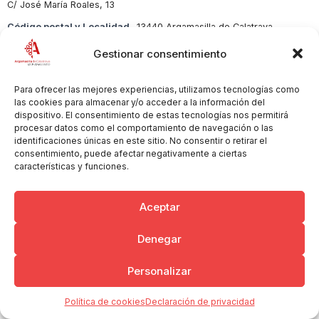
C/ José María Roales, 13
Código postal y Localidad
13440 Argamasilla de Calatrava
Sector
Peluquería y Estética
Gestionar consentimiento
Para ofrecer las mejores experiencias, utilizamos tecnologías como
las cookies para almacenar y/o acceder a la información del
dispositivo. El consentimiento de estas tecnologías nos permitirá
Copyright © 2026 Ayuntamiento de Argamasilla de Calatrava
Politica de Privacidad y Aviso Legal
Registro de la actividad
procesar datos como el comportamiento de navegación o las
identificaciones únicas en este sitio. No consentir o retirar el
Cookies
consentimiento, puede afectar negativamente a ciertas
características y funciones.
Aceptar
Denegar
Personalizar
Política de cookies
Declaración de privacidad