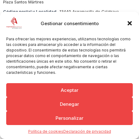
Plaza Santos Mártires
Código postal y Localidad
13440 Argamasilla de Calatrava
Sector
Droguería
Gestionar consentimiento
Para ofrecer las mejores experiencias, utilizamos tecnologías como
las cookies para almacenar y/o acceder a la información del
dispositivo. El consentimiento de estas tecnologías nos permitirá
Copyright © 2026 Ayuntamiento de Argamasilla de Calatrava
Politica de Privacidad y Aviso Legal
Registro de la actividad
procesar datos como el comportamiento de navegación o las
identificaciones únicas en este sitio. No consentir o retirar el
Cookies
consentimiento, puede afectar negativamente a ciertas
características y funciones.
Aceptar
Denegar
Personalizar
Política de cookies
Declaración de privacidad