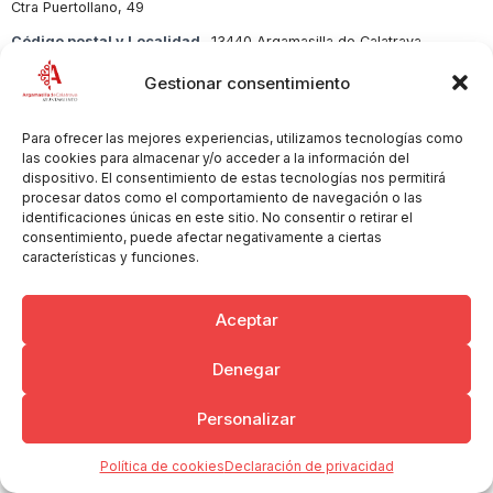
Ctra Puertollano, 49
Código postal y Localidad
13440 Argamasilla de Calatrava
Sector
Taller-Vta Automóviles
Gestionar consentimiento
Para ofrecer las mejores experiencias, utilizamos tecnologías como
las cookies para almacenar y/o acceder a la información del
dispositivo. El consentimiento de estas tecnologías nos permitirá
Copyright © 2026 Ayuntamiento de Argamasilla de Calatrava
Politica de Privacidad y Aviso Legal
Registro de la actividad
procesar datos como el comportamiento de navegación o las
identificaciones únicas en este sitio. No consentir o retirar el
Cookies
consentimiento, puede afectar negativamente a ciertas
características y funciones.
Aceptar
Denegar
Personalizar
Política de cookies
Declaración de privacidad