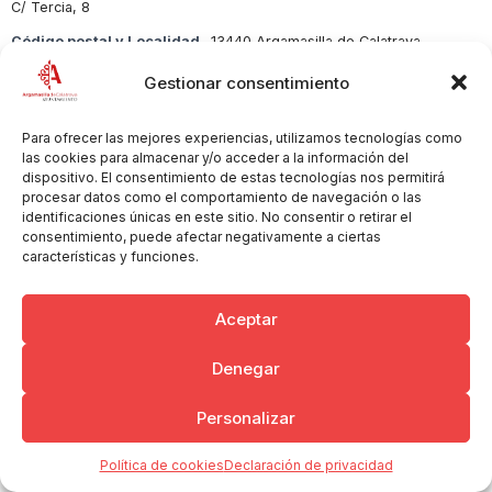
C/ Tercia, 8
Código postal y Localidad
13440 Argamasilla de Calatrava
Sector
Alimentación
Gestionar consentimiento
Para ofrecer las mejores experiencias, utilizamos tecnologías como
las cookies para almacenar y/o acceder a la información del
dispositivo. El consentimiento de estas tecnologías nos permitirá
Copyright © 2026 Ayuntamiento de Argamasilla de Calatrava
Politica de Privacidad y Aviso Legal
Registro de la actividad
procesar datos como el comportamiento de navegación o las
identificaciones únicas en este sitio. No consentir o retirar el
Cookies
consentimiento, puede afectar negativamente a ciertas
características y funciones.
Aceptar
Denegar
Personalizar
Política de cookies
Declaración de privacidad