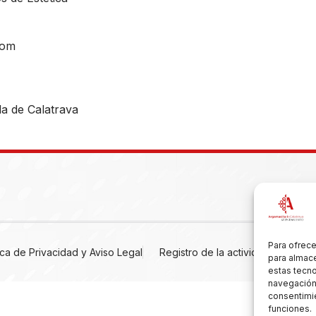
com
a de Calatrava
Para ofrece
tica de Privacidad y Aviso Legal
Registro de la actividad
Cooki
para almace
estas tecn
navegación o
consentimie
funciones.