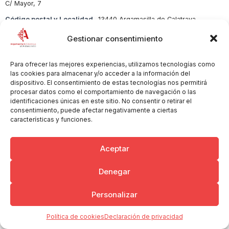
C/ Mayor, 7
Código postal y Localidad
13440 Argamasilla de Calatrava
Sector
Peluquería
Gestionar consentimiento
Para ofrecer las mejores experiencias, utilizamos tecnologías como
las cookies para almacenar y/o acceder a la información del
dispositivo. El consentimiento de estas tecnologías nos permitirá
Copyright © 2026 Ayuntamiento de Argamasilla de Calatrava
Politica de Privacidad y Aviso Legal
Registro de la actividad
procesar datos como el comportamiento de navegación o las
identificaciones únicas en este sitio. No consentir o retirar el
Cookies
consentimiento, puede afectar negativamente a ciertas
características y funciones.
Aceptar
Denegar
Personalizar
Política de cookies
Declaración de privacidad