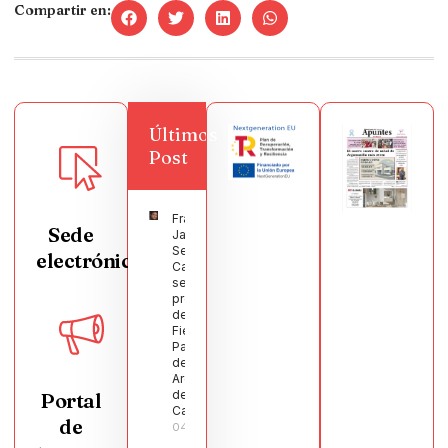
Compartir en:
Últimos
Post
Francisco
Sede
Javier
Segura
electrónica
Castellanos
será el
pregonero
de las
Fiestas
Patronales
de
Argamasilla
de
Portal
Calatrava
de
04/08/2026