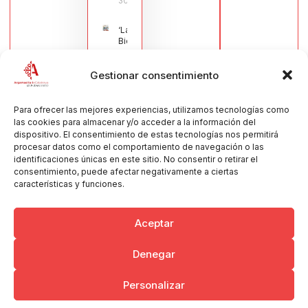
30/07/2026
‘La
Bienvenida’,
estampa de
la llegada
Gestionar consentimiento
de la Virgen
obra de
María Jesús
Muñoz
Para ofrecer las mejores experiencias, utilizamos tecnologías como
Muñoz,
las cookies para almacenar y/o acceder a la información del
anuncia las
dispositivo. El consentimiento de estas tecnologías nos permitirá
Fiestas
procesar datos como el comportamiento de navegación o las
Patronales
identificaciones únicas en este sitio. No consentir o retirar el
2026
consentimiento, puede afectar negativamente a ciertas
30/07/2026
características y funciones.
Aceptar
Denegar
Copyright © 2026 Ayuntamiento de Argamasilla de Calatrava
Personalizar
Politica de Privacidad y Aviso Legal
Registro de la actividad
Cookies